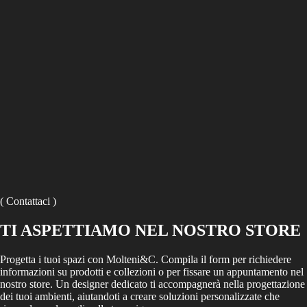
“Come architetti, stiamo attraversando una situazione paradossale: per
fare il nostro lavoro continuiamo a costruire, a occupare spazio e
terreno, perpetuando una pratica che oggi sentiamo sempre più
invasiva nei confronti della natura. E la natura sembra ribellarsi alle
attività dell’uomo, mandando segnali attraverso i cambiamenti climatici
e gli eventi meteorologici estremi. D’altra parte, qualcuno deve creare
il nostro ambiente di vita, che è essenziale per soddisfare le nostre
aspettative e ambizioni perché, purtroppo o per fortuna, noi siamo
animali che cambiano costantemente”.
( Contattaci )
TI ASPETTIAMO NEL NOSTRO STORE
Progetta i tuoi spazi con Molteni&C. Compila il form per richiedere
informazioni su prodotti e collezioni o per fissare un appuntamento nel
nostro store. Un designer dedicato ti accompagnerà nella progettazione
dei tuoi ambienti, aiutandoti a creare soluzioni personalizzate che