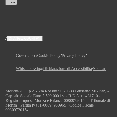
Invia
/
CHANGE COUNTRY
Governance
/
Cookie Policy
/
Privacy Policy
/
Whistleblowing
/
Dichiarazione di Accessibilità
/
Sitemap
Molteni&C S.p.A - Via Rossini 50 20833 Giussano MB Italy -
Capitale Sociale Euro 7.500.000 i.v. - R.E.A. n. 431710 -
Registro Imprese Monza e Brianza 00809720154 - Tribunale di
Monza - Partita Iva IT/00694950965 - Codice Fiscale
00809720154