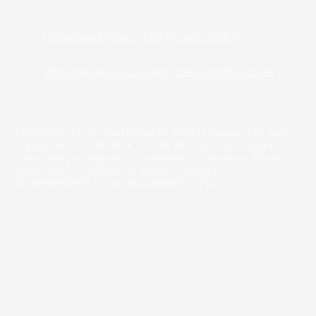
Gouvernance
/
Privacy Policy
/
Cookie Policy
/
Whistleblowing
/
Accessibility Statement
/
Plan du site
Molteni&C S.p.A - Via Rossini 50 20833 Giussano MB Italie -
Capital Social 7 500 000 € e.l. - N° REA 431710 - Numéro
d’inscription au Registre des entreprises de Monza et Brianza
00809720154 - Tribunal de Monza - Numéro de TVA
IT/00694950965 - Code fiscal 00809720154