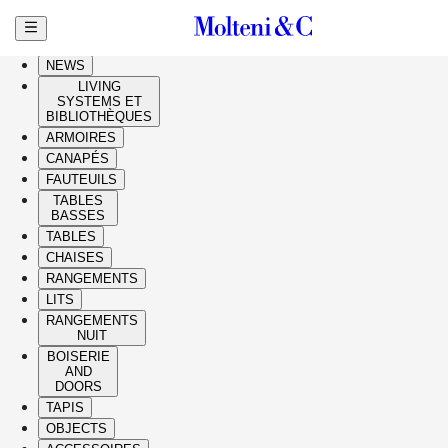
Aller au contenu principal
HIGHLIGHTS
NEWS
LIVING
SYSTEMS ET
BIBLIOTHÈQUES
ARMOIRES
CANAPÉS
FAUTEUILS
TABLES
BASSES
TABLES
CHAISES
RANGEMENTS
LITS
RANGEMENTS
NUIT
BOISERIE
AND
DOORS
TAPIS
OBJECTS