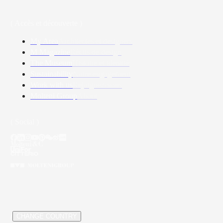
( Accès et découverte )
My Area
Architectes et designers
M Magazine
Récits de design
The Museum
Histoire et identité
Sustainability
Notre engagement
Work with us
Rejoignez-nous
Molteni Group
About
( Social )
/
CHANGE COUNTRY