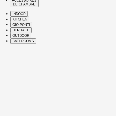
ACCESSOIRES
DE CHAMBRE
INDOOR
KITCHEN
GIO PONTI
HERITAGE
OUTDOOR
BATHROOMS
( Itms. 28 )
HIGHLIGHTS
Nos pièces incontournables et icônes sont
des créations issues de la Collection
Heritage et des designs contemporains
Molteni&C, apportant confort, élégance,
vision singulière et savoir-faire italien
raffiné dans chaque partie de la maison.