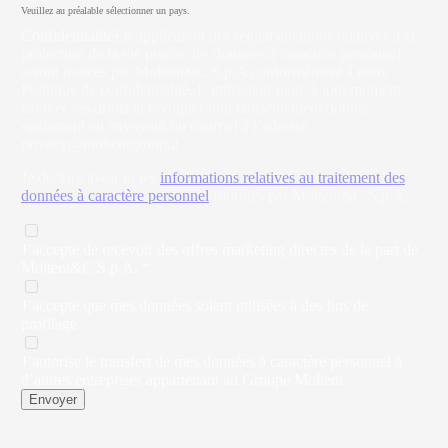
Veuillez au préalable sélectionner un pays.
Confidentialité
En application des réglementations relatives à la
protection de la vie privée, les données à caractère personnel
seront traitées par Molteni&C S.p.A conformément à notre
Politique de confidentialité. L’utilisateur peut, à tout moment,
exercer ses droits et révoquer tout consentement donné,
également en envoyant un courriel à l’adresse
privacy@moltenigroup.it
Je déclare avoir lu les
informations relatives au traitement des
données à caractère personnel
fournies par Molteni&C S.p.A.
J’accepte de recevoir des offres marketing directes de la part de
Molteni&C S.p.A. *
J’accepte que mes données soient utilisées à des fins de
profilage
J’autorise le transfert de mes données à caractère personnel à
d’autres entreprises appartenant au Groupe Molteni
Envoyer