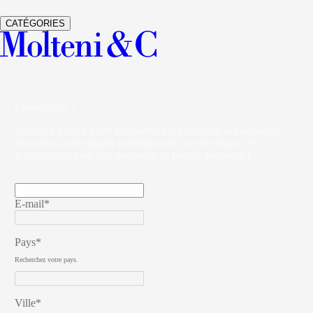
VETRA
ARMOIRES
STUDIO KLASS
CATÉGORIES
( Newsletter )
Inscrivez-vous à notre newsletter pour recevoir des actualités
exclusives, des regards professionnels sur le design, des
invitations et bien plus encore de la part de Molteni&C.
E-mail*
Pays*
Recherchez votre pays.
Ville*