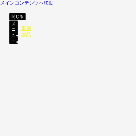
メインコンテンツへ移動
閉じる
メ
事例
ニ
製品
ュ
ー
Molteni&C Paris Flagship Storeは、名高いパリ7
れ、Molteni&Cが掲げる上質な暮らしの文化にふさわし
ンとの美しいコントラストを生み出しています。
CONTACTS
01 45 71 00 57
paris@moltenigroup.com