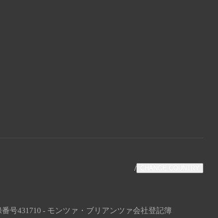
/
CHANGE COUNTRY
払込済 - 経済行政登録番号431710 - モンツァ・ブリアンツァ会社登記簿